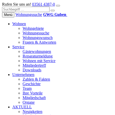
Rufen Sie uns an!
03561 4387-0
Wohnungs­suche
GWG Guben
Menü
Wohnen
Wohngebiete
Wohnungssuche
Wohnungswunsch
Fragen & Antworten
Service
Gästewohnungen
Reparaturmeldung
Wohnen mit Service
Mitgliedertreff
Downloads
Unternehmen
Zahlen & Fakten
Geschichte
Team
Ihre Vorteile
Mitgliedschaft
Organe
AKTUELL
Neuigkeiten