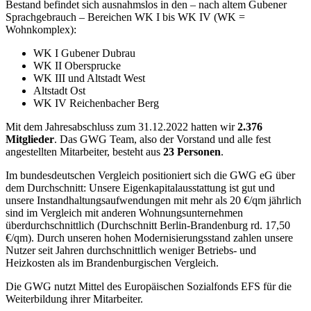
Bestand befindet sich ausnahmslos in den – nach altem Gubener
Sprachgebrauch – Bereichen WK I bis WK IV (WK =
Wohnkomplex):
WK I Gubener Dubrau
WK II Obersprucke
WK III und Altstadt West
Altstadt Ost
WK IV Reichenbacher Berg
Mit dem Jahresabschluss zum 31.12.2022 hatten wir
2.376
Mitglieder
. Das GWG Team, also der Vorstand und alle fest
angestellten Mitarbeiter, besteht aus
23 Personen
.
Im bundesdeutschen Vergleich positioniert sich die GWG eG über
dem Durchschnitt: Unsere Eigenkapitalausstattung ist gut und
unsere Instandhaltungsaufwendungen mit mehr als 20 €/qm jährlich
sind im Vergleich mit anderen Wohnungsunternehmen
überdurchschnittlich (Durchschnitt Berlin-Brandenburg rd. 17,50
€/qm). Durch unseren hohen Modernisierungsstand zahlen unsere
Nutzer seit Jahren durchschnittlich weniger Betriebs- und
Heizkosten als im Brandenburgischen Vergleich.
Die GWG nutzt Mittel des Europäischen Sozialfonds EFS für die
Weiterbildung ihrer Mitarbeiter.