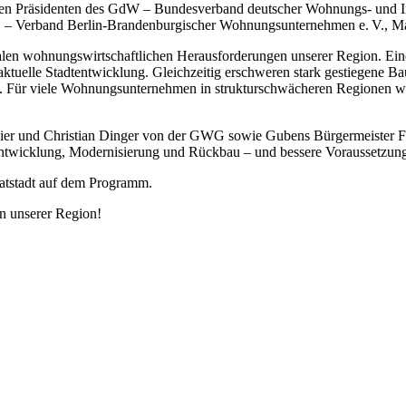
den Präsidenten des GdW – Bundesverband deutscher Wohnungs- und I
U – Verband Berlin‑Brandenburgischer Wohnungsunternehmen e. V., M
tralen wohnungswirtschaftlichen Herausforderungen unserer Region. Ei
elle Stadtentwicklung. Gleichzeitig erschweren stark gestiegene Bau
. Für viele Wohnungsunternehmen in strukturschwächeren Regionen wi
er und Christian Dinger von der GWG sowie Gubens Bürgermeister Fr
dtentwicklung, Modernisierung und Rückbau – und bessere Voraussetzun
atstadt auf dem Programm.
an unserer Region!