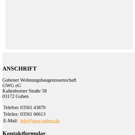
ANSCHRIFT
Gubener Wohnungs­bau­genossen­schaft
GWG eG
Kalten­borner Straße 58
03172 Guben
Telefon:
03561 43870
Telefax:
03561 66613
E-Mail:
info@gwg-guben.de
Kontaktformular