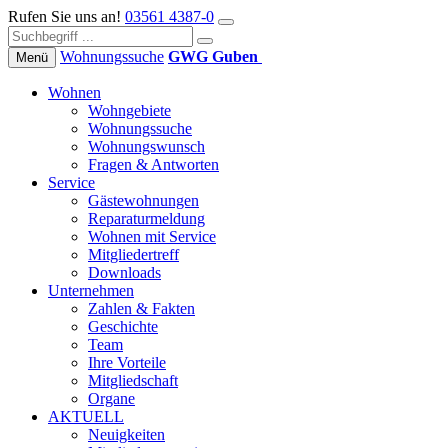
Rufen Sie uns an!
03561 4387-0
Wohnungs­suche
GWG Guben
Menü
Wohnen
Wohngebiete
Wohnungssuche
Wohnungswunsch
Fragen & Antworten
Service
Gästewohnungen
Reparaturmeldung
Wohnen mit Service
Mitgliedertreff
Downloads
Unternehmen
Zahlen & Fakten
Geschichte
Team
Ihre Vorteile
Mitgliedschaft
Organe
AKTUELL
Neuigkeiten