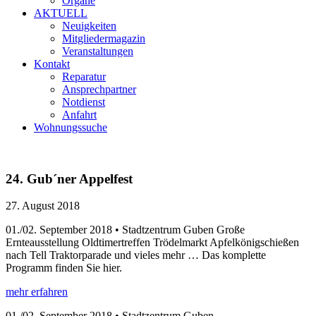
Organe
AKTUELL
Neuigkeiten
Mitgliedermagazin
Veranstaltungen
Kontakt
Reparatur
Ansprechpartner
Notdienst
Anfahrt
Wohnungssuche
24. Gub´ner Appelfest
27. August 2018
01./02. September 2018 • Stadtzentrum Guben Große
Ernteausstellung Oldtimertreffen Trödelmarkt Apfelkönigschießen
nach Tell Traktorparade und vieles mehr … Das komplette
Programm finden Sie hier.
mehr erfahren
01./02. September 2018 • Stadtzentrum Guben