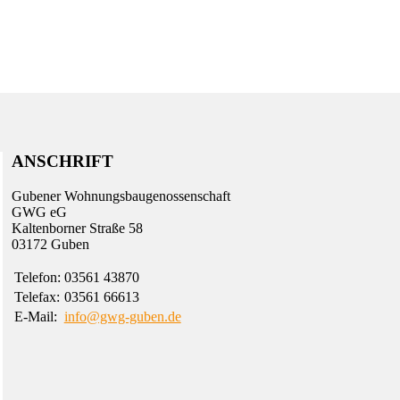
ANSCHRIFT
Gubener Wohnungs­bau­genossen­schaft
GWG eG
Kalten­borner Straße 58
03172 Guben
Telefon:
03561 43870
Telefax:
03561 66613
E-Mail:
info@gwg-guben.de