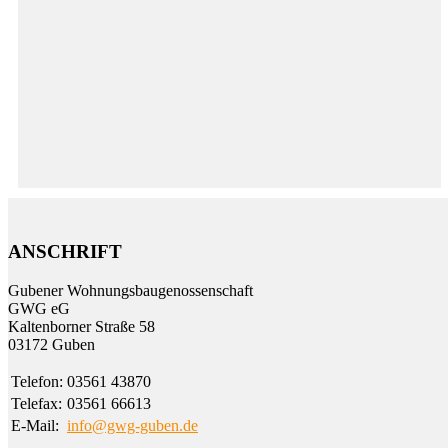
ANSCHRIFT
Gubener Wohnungs­bau­genossen­schaft
GWG eG
Kalten­borner Straße 58
03172 Guben
Telefon:
03561 43870
Telefax:
03561 66613
E-Mail:
info@gwg-guben.de