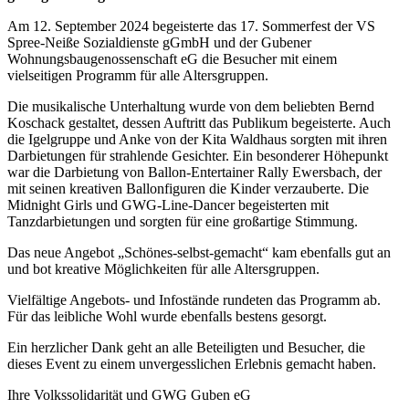
Am 12. September 2024 begeisterte das 17. Sommerfest der VS
Spree-Neiße Sozialdienste gGmbH und der Gubener
Wohnungsbaugenossenschaft eG die Besucher mit einem
vielseitigen Programm für alle Altersgruppen.
Die musikalische Unterhaltung wurde von dem beliebten Bernd
Koschack gestaltet, dessen Auftritt das Publikum begeisterte. Auch
die Igelgruppe und Anke von der Kita Waldhaus sorgten mit ihren
Darbietungen für strahlende Gesichter. Ein besonderer Höhepunkt
war die Darbietung von Ballon-Entertainer Rally Ewersbach, der
mit seinen kreativen Ballonfiguren die Kinder verzauberte. Die
Midnight Girls und GWG-Line-Dancer begeisterten mit
Tanzdarbietungen und sorgten für eine großartige Stimmung.
Das neue Angebot „Schönes-selbst-gemacht“ kam ebenfalls gut an
und bot kreative Möglichkeiten für alle Altersgruppen.
Vielfältige Angebots- und Infostände rundeten das Programm ab.
Für das leibliche Wohl wurde ebenfalls bestens gesorgt.
Ein herzlicher Dank geht an alle Beteiligten und Besucher, die
dieses Event zu einem unvergesslichen Erlebnis gemacht haben.
Ihre Volkssolidarität und GWG Guben eG