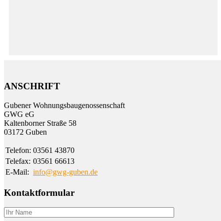
ANSCHRIFT
Gubener Wohnungs­bau­genossen­schaft
GWG eG
Kalten­borner Straße 58
03172 Guben
Telefon:
03561 43870
Telefax:
03561 66613
E-Mail:
info@gwg-guben.de
Kontaktformular