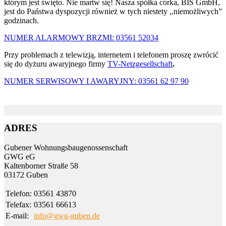
którym jest święto. Nie martw się! Nasza spółka córka, BIS GmbH,
jest do Państwa dyspozycji również w tych niestety ,,niemożliwych”
godzinach.
NUMER ALARMOWY BRZMI: 03561 52034
Przy problemach z telewizją, internetem i telefonem proszę zwrócić
się do dyżuru awaryjnego firmy
TV-Netzgesellschaft
.
NUMER SERWISOWY I AWARYJNY: 03561 62 97 90
ADRES
Gubener Wohnungs­bau­genossen­schaft
GWG eG
Kalten­borner Straße 58
03172 Guben
Telefon:
03561 43870
Telefax:
03561 66613
E-mail:
info@gwg-guben.de