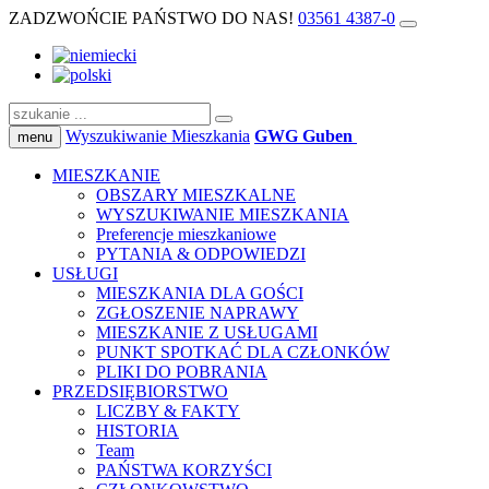
ZADZWOŃCIE PAŃSTWO DO NAS!
03561 4387-0
Wyszukiwanie Mieszkania
GWG Guben
menu
MIESZKANIE
OBSZARY MIESZKALNE
WYSZUKIWANIE MIESZKANIA
Preferencje mieszkaniowe
PYTANIA & ODPOWIEDZI
USŁUGI
MIESZKANIA DLA GOŚCI
ZGŁOSZENIE NAPRAWY
MIESZKANIE Z USŁUGAMI
PUNKT SPOTKAĆ DLA CZŁONKÓW
PLIKI DO POBRANIA
PRZEDSIĘBIORSTWO
LICZBY & FAKTY
HISTORIA
Team
PAŃSTWA KORZYŚCI