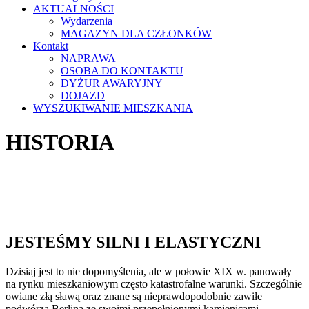
AKTUALNOŚCI
Wydarzenia
MAGAZYN DLA CZŁONKÓW
Kontakt
NAPRAWA
OSOBA DO KONTAKTU
DYŻUR AWARYJNY
DOJAZD
WYSZUKIWANIE MIESZKANIA
HISTORIA
JESTEŚMY SILNI I ELASTYCZNI
Dzisiaj jest to nie dopomyślenia, ale w połowie XIX w. panowały
na rynku mieszkaniowym często katastrofalne warunki. Szczególnie
owiane złą sławą oraz znane są nieprawdopodobnie zawiłe
podwórza Berlina ze swoimi przepełnionymi kamienicami.