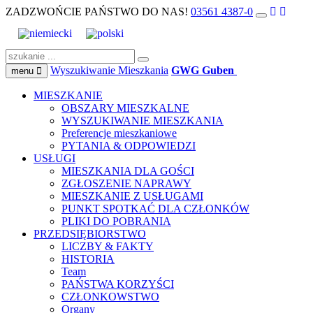
ZADZWOŃCIE PAŃSTWO DO NAS!
03561 4387-0
Wyszukiwanie Mieszkania
GWG Guben
menu
MIESZKANIE
OBSZARY MIESZKALNE
WYSZUKIWANIE MIESZKANIA
Preferencje mieszkaniowe
PYTANIA & ODPOWIEDZI
USŁUGI
MIESZKANIA DLA GOŚCI
ZGŁOSZENIE NAPRAWY
MIESZKANIE Z USŁUGAMI
PUNKT SPOTKAĆ DLA CZŁONKÓW
PLIKI DO POBRANIA
PRZEDSIĘBIORSTWO
LICZBY & FAKTY
HISTORIA
Team
PAŃSTWA KORZYŚCI
CZŁONKOWSTWO
Organy