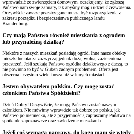
wprowadzić ze zwierzęciem domowym, oczekujemy, że zgłoszą
Państwo nam swoje zamiary, tak abyśmy mogli udzielić zezwolenia.
Oczywiście zawsze przestrzegane muszą być rozporządzenia z
zakresu porządku i bezpieczeństwa publicznego landu
Brandenburg.
Czy mają Państwo również mieszkania z ogrodem
lub przynależną działką?
Niektóre z naszych mieszkań posiadają ogród. Inne nasze obiekty
mieszkalne otacza zazwyczaj jednak duża, wolna, zazieleniona
przestrzeń. Jeśli szukają Państwo ogródka działkowego z daczą, to
nie powinno to być w Guben żadnym problemem. Oferta jest
obszerna i często o wiele tańsza niż w innych miastach.
Jestem obywatelem polskim. Czy mogę zostać
członkiem Państwa Spółdzielni?
Dzień Dobry! Oczywiście, że mogą Państwo zostać naszym
członkiem. Nie mówimy wprawdzie tak dobrze po polsku, jak
Państwo po niemiecku, ale z przyjemnością zapraszamy Państwa na
spotkanie zapoznawcze oraz zwiedzenie mieszkania.
Jeżeli coś wymaga naprawy, do kogo mam się wtedy