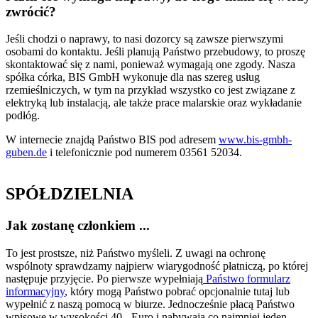
zwrócić?
Jeśli chodzi o naprawy, to nasi dozorcy są zawsze pierwszymi
osobami do kontaktu. Jeśli planują Państwo przebudowy, to proszę
skontaktować się z nami, ponieważ wymagają one zgody. Nasza
spółka córka, BIS GmbH wykonuje dla nas szereg usług
rzemieślniczych, w tym na przykład wszystko co jest związane z
elektryką lub instalacją, ale także prace malarskie oraz wykładanie
podłóg.
W internecie znajdą Państwo BIS pod adresem
www.bis-gmbh-
guben.de
i telefonicznie pod numerem 03561 52034.
SPÓŁDZIELNIA
Jak zostanę członkiem ...
To jest prostsze, niż Państwo myśleli. Z uwagi na ochronę
wspólnoty sprawdzamy najpierw wiarygodność płatniczą, po której
następuje przyjęcie. Po pierwsze wypełniają
Państwo formularz
informacyjny
, który mogą Państwo pobrać opcjonalnie tutaj lub
wypełnić z naszą pomocą w biurze. Jednocześnie płacą Państwo
wpisowe w wysokości 40,- Euro i nabywają co najmniej jeden