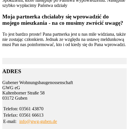
Spółdzielni, które następuje po Państwa wypowiedzeniu. Następnie
szybko wypłacimy Państwa udziały
Moja partnerka chciałaby się wprowadzić do
mojego mieszkania - na co musimy zwrócić uwagę?
To jest bardzo proste! Pana partnerka jest u nas mile widziana, także
nie zostając członkiem. Jednak ze względu na ustawę meldunkową
musi Pan nas poinformować, kto i od kiedy się do Pana wprowadzi.
ADRES
Gubener Wohnungs­bau­genossen­schaft
GWG eG
Kalten­borner Straße 58
03172 Guben
Telefon:
03561 43870
Telefax:
03561 66613
E-mail:
info@gwg-guben.de