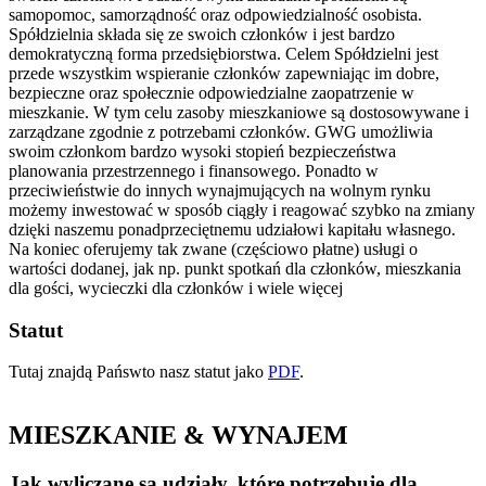
samopomoc, samorządność oraz odpowiedzialność osobista.
Spółdzielnia składa się ze swoich członków i jest bardzo
demokratyczną forma przedsiębiorstwa. Celem Spółdzielni jest
przede wszystkim wspieranie członków zapewniając im dobre,
bezpieczne oraz społecznie odpowiedzialne zaopatrzenie w
mieszkanie. W tym celu zasoby mieszkaniowe są dostosowywane i
zarządzane zgodnie z potrzebami członków. GWG umożliwia
swoim członkom bardzo wysoki stopień bezpieczeństwa
planowania przestrzennego i finansowego. Ponadto w
przeciwieństwie do innych wynajmujących na wolnym rynku
możemy inwestować w sposób ciągły i reagować szybko na zmiany
dzięki naszemu ponadprzeciętnemu udziałowi kapitału własnego.
Na koniec oferujemy tak zwane (częściowo płatne) usługi o
wartości dodanej, jak np. punkt spotkań dla członków, mieszkania
dla gości, wycieczki dla członków i wiele więcej
Statut
Tutaj znajdą Pańswto nasz statut jako
PDF
.
MIESZKANIE & WYNAJEM
Jak wyliczane są udziały, które potrzebuję dla