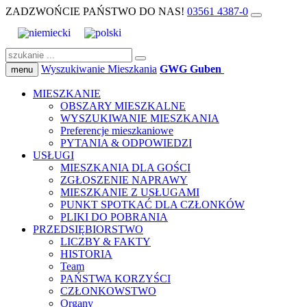
ZADZWOŃCIE PAŃSTWO DO NAS!
03561 4387-0
Wyszukiwanie Mieszkania
GWG Guben
menu
MIESZKANIE
OBSZARY MIESZKALNE
WYSZUKIWANIE MIESZKANIA
Preferencje mieszkaniowe
PYTANIA & ODPOWIEDZI
USŁUGI
MIESZKANIA DLA GOŚCI
ZGŁOSZENIE NAPRAWY
MIESZKANIE Z USŁUGAMI
PUNKT SPOTKAĆ DLA CZŁONKÓW
PLIKI DO POBRANIA
PRZEDSIĘBIORSTWO
LICZBY & FAKTY
HISTORIA
Team
PAŃSTWA KORZYŚCI
CZŁONKOWSTWO
Organy