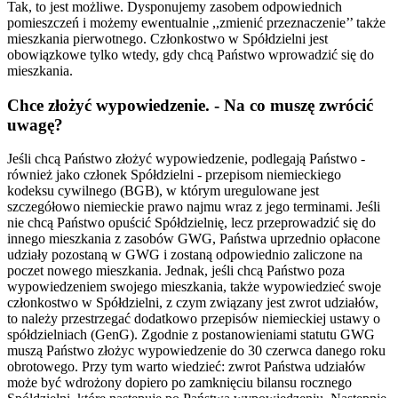
Tak, to jest możliwe. Dysponujemy zasobem odpowiednich
pomieszczeń i możemy ewentualnie ,,zmienić przeznaczenie’’ także
mieszkania pierwotnego. Członkostwo w Spółdzielni jest
obowiązkowe tylko wtedy, gdy chcą Państwo wprowadzić się do
mieszkania.
Chce złożyć wypowiedzenie. - Na co muszę zwrócić
uwagę?
Jeśli chcą Państwo złożyć wypowiedzenie, podlegają Państwo -
również jako członek Spółdzielni - przepisom niemieckiego
kodeksu cywilnego (BGB), w którym uregulowane jest
szczegółowo niemieckie prawo najmu wraz z jego terminami. Jeśli
nie chcą Państwo opuścić Spółdzielnię, lecz przeprowadzić się do
innego mieszkania z zasobów GWG, Państwa uprzednio opłacone
udziały pozostaną w GWG i zostaną odpowiednio zaliczone na
poczet nowego mieszkania. Jednak, jeśli chcą Państwo poza
wypowiedzeniem swojego mieszkania, także wypowiedzieć swoje
członkostwo w Spółdzielni, z czym związany jest zwrot udziałów,
to należy przestrzegać dodatkowo przepisów niemieckiej ustawy o
spółdzielniach (GenG). Zgodnie z postanowieniami statutu GWG
muszą Państwo złożyc wypowiedzenie do 30 czerwca danego roku
obrotowego. Przy tym warto wiedzieć: zwrot Państwa udziałów
może być wdrożony dopiero po zamknięciu bilansu rocznego