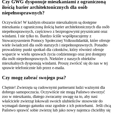
Czy GWG dysponuje mieszkaniami z ograniczoną
ilością barier architektonicznych dla osób
niepełnosprawnych?
Oczywiście! W każdym obszarze mieszkalnym są dostępne
mieszkania z ograniczoną ilością barier architektonicznych dla osób
niepełnosprawnych, częściowo z bezprogowymi prysznicami oraz
windami. I nie tylko to. Bardzo ściśle współpracujemy z
Stowarzyszeniem Pomocy Społecznej Volkssolidarität, które oferuje
wiele świadczeń dla osób starszych i niepełnosprawnych. Ponadto
prowadzimy punkt spotkań dla członków, który również oferuje
wsparcie w wielu sprawach życia codziennego oraz jest dostępny
dla osób niepełnosprawnych. Niektóre z naszych obiektów
mieszkalnych dysponują windami. Proszę zwrócić się do nas w tej
sprawie telefonicznie lub przez e-maila.
Czy mogę zabrać swojego psa?
Chętnie! Zwierzęta są cudownymi partnerami ludzi ważnymi dla
dobrego samopoczucia. Oczywiście nie mogą Państwo stworzyć
zoo w mieszkaniu, dlatego zwracamy uwagę na to, aby nasi
właściciele zwierząt lokowali swoich ulubieńców stosownie do
wymagań danego gatunku oraz zgodnie z ich potrzebami. Jeśli chcą
Państwo sprawić sobie zwierzę lub jako nowy najemca chcieliby się