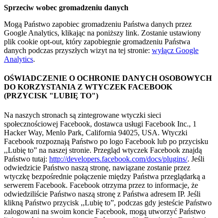
Sprzeciw wobec gromadzeniu danych
Mogą Państwo zapobiec gromadzeniu Państwa danych przez
Google Analytics, klikając na poniższy link. Zostanie ustawiony
plik cookie opt-out, który zapobiegnie gromadzeniu Państwa
danych podczas przyszłych wizyt na tej stronie:
wyłącz Google
Analytics
.
OŚWIADCZENIE O OCHRO­NIE DANYCH OSOBOWYCH
DO KORZYSTANIA Z WTYCZEK FACEBOOK
(PRZYCISK "LUBIĘ TO")
Na naszych stronach są zintegrowane wtyczki sieci
społecznościowej Facebook, dostawca usługi Facebook Inc., 1
Hacker Way, Menlo Park, California 94025, USA. Wtyczki
Facebook rozpoznają Państwo po logo Facebook lub po przycisku
,,Lubię to” na naszej stronie. Przegląd wtyczek Facebook znajdą
Państwo tutaj:
http://developers.facebook.com/docs/plugins/
. Jeśli
odwiedzicie Państwo naszą stronę, nawiązane zostanie przez
wtyczkę bezpośrednie połączenie między Państwa przeglądarką a
serwerem Facebook. Facebook otrzyma przez to informacje, że
odwiedziliście Państwo naszą stronę z Państwa adresem IP. Jeśli
klikną Państwo przycisk ,,Lubię to”, podczas gdy jesteście Państwo
zalogowani na swoim koncie Facebook, mogą utworzyć Państwo