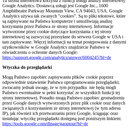
Ta strona internetowa korzysta z funkcji usługi analizy internetowej
Google Analytics. Dostawcą usługi jest Google Inc., 1600
Amphitheatre Parkway Mountain View, CA 94043, USA. Google
Analytics używa tak zwanych "cookies". Są to pliki tekstowe, które
są zapisywane na Państwa komputerze i umożliwiają analizę
korzystania przez Państwa ze strony internetowej. Informacje
wytworzone przez cookie dotyczące korzystania z tej strony
internetowej są zazwyczaj przesyłane do serwera Google w USA i
tam zapisywane. Więcej informacji na temat postępowania z danymi
użytkowników w Google Analytics znajdziecie Państwo w
oświadczeniu o ochronie danych Google:
https://support.google.com/analytics/answer/6004245?hl=de
Wtyczka do przeglądarki
Mogą Państwo zapobiec zapisywaniu plików cookie poprzez
odpowiednie ustawienie Państwa oprogramowania przeglądarki;
zwracamy jednak uwagę, że w tym przypadku nie będą mogli
Państwo ewentualnie w pełni korzystać ze wszystkich funkcji tej
strony internetowej. Ponadto mogą Państwo zapobiec gromadzeniu
przez Google danych wytworzonych przez plik cookie oraz danych
związanych z korzystaniem ze strony internetowej (w tym adresu
IP), jak również ich przetwarzaniu przez Google, ściągając oraz
instalując wtyczkę przeglądarki dostępną pod poniższym linkiem:
https://tools.google.com/dlpage/gaoptout?hl=de