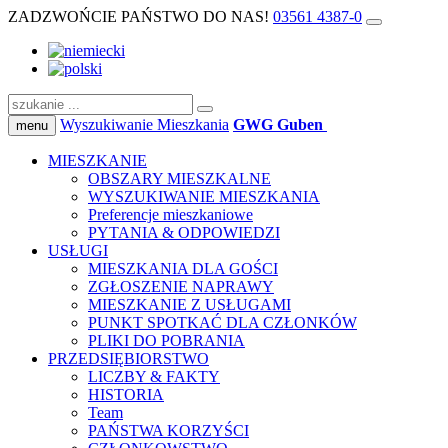
ZADZWOŃCIE PAŃSTWO DO NAS!
03561 4387-0
Wyszukiwanie Mieszkania
GWG Guben
menu
MIESZKANIE
OBSZARY MIESZKALNE
WYSZUKIWANIE MIESZKANIA
Preferencje mieszkaniowe
PYTANIA & ODPOWIEDZI
USŁUGI
MIESZKANIA DLA GOŚCI
ZGŁOSZENIE NAPRAWY
MIESZKANIE Z USŁUGAMI
PUNKT SPOTKAĆ DLA CZŁONKÓW
PLIKI DO POBRANIA
PRZEDSIĘBIORSTWO
LICZBY & FAKTY
HISTORIA
Team
PAŃSTWA KORZYŚCI