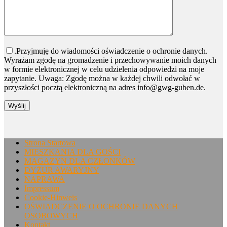
Bitte lasse dieses Feld leer.
.Przyjmuję do wiadomości oświadczenie o ochronie danych.
Wyrażam zgodę na gromadzenie i przechowywanie moich danych
w formie elektronicznej w celu udzielenia odpowiedzi na moje
zapytanie. Uwaga: Zgodę można w każdej chwili odwołać w
przyszłości pocztą elektroniczną na adres info@gwg-guben.de.
Strona Startowa
MIESZKANIA DLA GOŚCI
MAGAZYN DLA CZŁONKÓW
DYŻUR AWARYJNY
NAPRAWA
Impressum
Cookie-Hinweis
OŚWIADCZENIE O OCHRONIE DANYCH
OSOBOWYCH
Kontakt