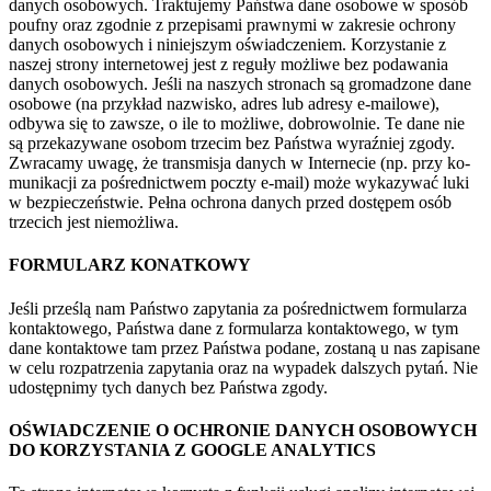
danych osobowych. Traktujemy Państwa dane osobowe w sposób
poufny oraz zgodnie z przepi­sami prawnymi w zakresie ochrony
danych osobowych i niniejszym oświadczeniem. Korzystanie z
naszej strony internetowej jest z reguły możliwe bez podawania
danych osobowych. Jeśli na naszych stronach są gromadzone dane
osobowe (na przykład nazwisko, adres lub adresy e-mailowe),
odbywa się to zawsze, o ile to możliwe, dobrowolnie. Te dane nie
są przekazywane osobom trze­cim bez Państwa wyraźniej zgody.
Zwracamy uwagę, że transmisja danych w Internecie (np. przy ko­
munikacji za pośrednictwem poczty e-mail) może wykazywać luki
w bezpieczeństwie. Pełna ochrona danych przed dostępem osób
trzecich jest niemożliwa.
FORMULARZ KONATKOWY
Jeśli prześlą nam Państwo zapytania za pośrednictwem formularza
kontak­towego, Państwa dane z formularza kontaktowego, w tym
dane kontaktowe tam przez Państwa po­dane, zostaną u nas zapisane
w celu rozpatrzenia zapytania oraz na wypadek dalszych pytań. Nie
udo­stępnimy tych danych bez Państwa zgody.
OŚWIADCZENIE O OCHRO­NIE DANYCH OSOBOWYCH
DO KORZYSTANIA Z GOOGLE ANALYTICS