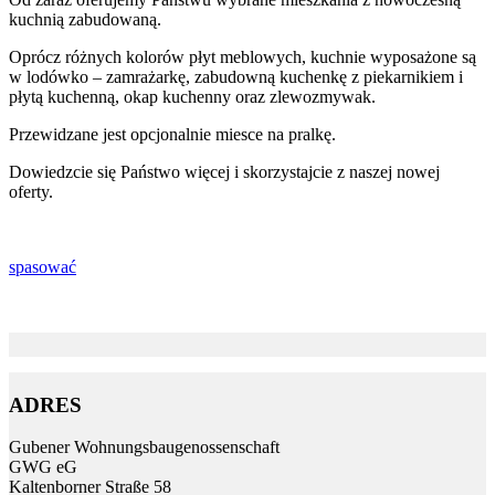
kuchnią zabudowaną.
Oprócz różnych kolorów płyt meblowych, kuchnie wyposażone są
w lodówko – zamrażarkę, zabudowną kuchenkę z piekarnikiem i
płytą kuchenną, okap kuchenny oraz zlewozmywak.
Przewidzane jest opcjonalnie miesce na pralkę.
Dowiedzcie się Państwo więcej i skorzystajcie z naszej nowej
oferty.
spasować
ADRES
Gubener Wohnungs­bau­genossen­schaft
GWG eG
Kalten­borner Straße 58