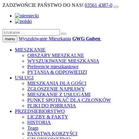
ZADZWOŃCIE PAŃSTWO DO NAS!
03561 4387-0
Wyszukiwanie Mieszkania
GWG Guben
menu
MIESZKANIE
OBSZARY MIESZKALNE
WYSZUKIWANIE MIESZKANIA
Preferencje mieszkaniowe
PYTANIA & ODPOWIEDZI
USŁUGI
MIESZKANIA DLA GOŚCI
ZGŁOSZENIE NAPRAWY
MIESZKANIE Z USŁUGAMI
PUNKT SPOTKAĆ DLA CZŁONKÓW
PLIKI DO POBRANIA
PRZEDSIĘBIORSTWO
LICZBY & FAKTY
HISTORIA
Team
PAŃSTWA KORZYŚCI