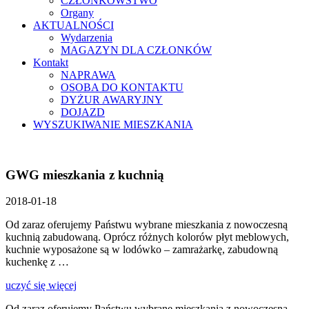
CZŁONKOWSTWO
Organy
AKTUALNOŚCI
Wydarzenia
MAGAZYN DLA CZŁONKÓW
Kontakt
NAPRAWA
OSOBA DO KONTAKTU
DYŻUR AWARYJNY
DOJAZD
WYSZUKIWANIE MIESZKANIA
GWG mieszkania z kuchnią
2018-01-18
Od zaraz oferujemy Państwu wybrane mieszkania z nowoczesną
kuchnią zabudowaną. Oprócz różnych kolorów płyt meblowych,
kuchnie wyposażone są w lodówko – zamrażarkę, zabudowną
kuchenkę z …
uczyć się więcej
Od zaraz oferujemy Państwu wybrane mieszkania z nowoczesną