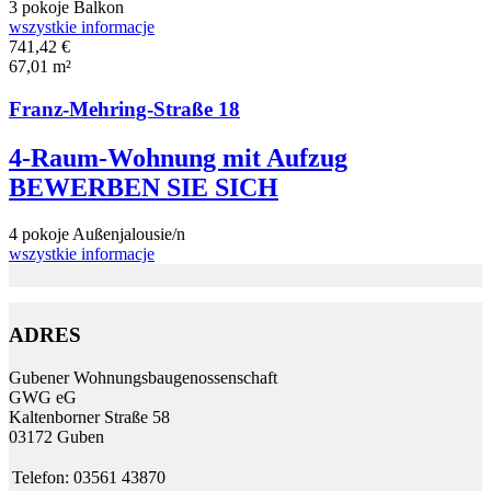
3 pokoje
Balkon
wszystkie informacje
741,42 €
67,01 m²
Franz-Mehring-Straße 18
4-Raum-Wohnung mit Aufzug
BEWERBEN SIE SICH
4 pokoje
Außenjalousie/n
wszystkie informacje
ADRES
Gubener Wohnungs­bau­genossen­schaft
GWG eG
Kalten­borner Straße 58
03172 Guben
Telefon:
03561 43870