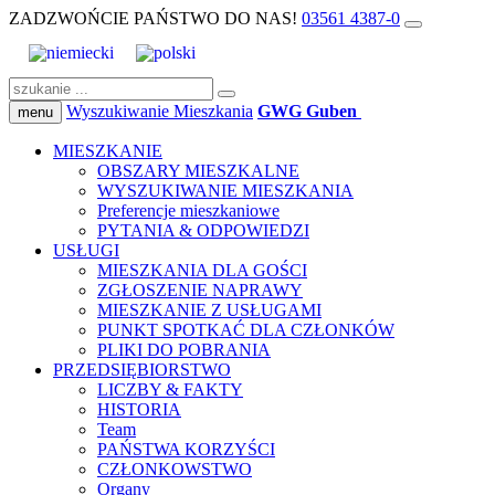
ZADZWOŃCIE PAŃSTWO DO NAS!
03561 4387-0
Wyszukiwanie Mieszkania
GWG Guben
menu
MIESZKANIE
OBSZARY MIESZKALNE
WYSZUKIWANIE MIESZKANIA
Preferencje mieszkaniowe
PYTANIA & ODPOWIEDZI
USŁUGI
MIESZKANIA DLA GOŚCI
ZGŁOSZENIE NAPRAWY
MIESZKANIE Z USŁUGAMI
PUNKT SPOTKAĆ DLA CZŁONKÓW
PLIKI DO POBRANIA
PRZEDSIĘBIORSTWO
LICZBY & FAKTY
HISTORIA
Team
PAŃSTWA KORZYŚCI
CZŁONKOWSTWO
Organy